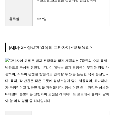
※일오일,월요일은 점심에만 영업합니다.
휴무일
수요일
[A][B]- 2F 정갈한 일식의 교반자이 <교토요리>
'교반자이 고젠'은 밥과 된장국과 함께 제공되는 7종류의 수제 특제
반찬으로 구성된 정찬입니다. 이 메뉴는 밥과 된장국이 무제한 리필 가
능하여, 식욕이 왕성한 방문객도 만족할 수 있는 든든한 식사 옵션입니
다. 특히, 각 반찬은 작은 그릇에 정성스럽게 담겨 제공되며, 하나하나
가 독창적이고 일품인 맛을 자랑합니다. 정성 어린 준비 과정과 섬세한
디테일이 돋보이는 교반자이 고젠은 레이디버드 로드에서 놓치지 말아
야 할 미식 경험 중 하나입니다.