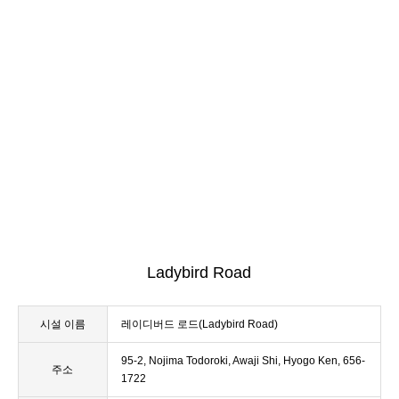
Ladybird Road
시설 이름
레이디버드 로드(Ladybird Road)
95-2, Nojima Todoroki, Awaji Shi, Hyogo Ken, 656-
주소
1722