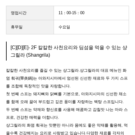
영업시간
11：00-15：00
휴무일
수요일
[C][D][E]- 2F 칼칼한 사천요리와 딤섬을 먹을 수 있는 샹
그릴라 (Shangrila)
칼칼한 사천요리를 즐길 수 있는 샹그릴라.샹그릴라의 대표 메뉴인 화
염 훠궈(華炎鍋)는 아와지시마에서 엄선된 신선한 재료와 두 가지 스프
를 조합해 독창적인 맛을 자랑합니다.
첫 번째 스프는 돼지뼈와 닭뼈를 기본으로, 아와지시마의 신선한 채소
를 함께 오래 끓여 부드럽고 깊은 풍미를 자랑하는 백탕 스프입니다.
두 번째 스프는 약재와 향신료를 사용해 매콤하고 감칠맛 나는 마라 스
프로, 건강한 매력을 더합니다.
샹그릴라의 화염 훠궈는 맛뿐만 아니라 몸에도 좋은 약재를 활용해, 먹
을수록 건강해지는 요리로 사랑받고 있습니다.다양한 재료를 각자의