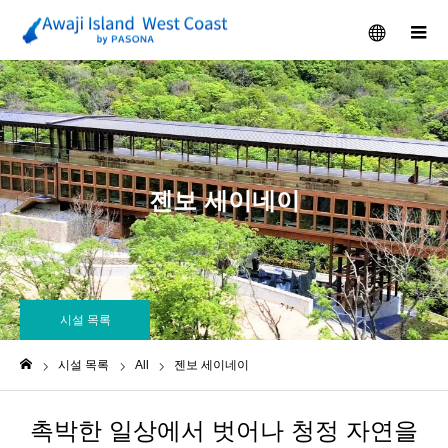
メニュー
젠보 세이네이
시설 목록
시설 목록
All
젠보 세이네이
ホーム
촉박한 일상에서 벗어나 청정 자연을